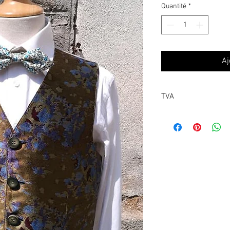
Quantité
*
Aj
TVA
*TVA non dûe par le cl
individuelle non collec