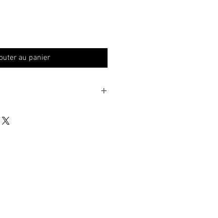
outer au panier
ient car Les Chaps est une entreprise
trice de TVA, article 293B du CGI.