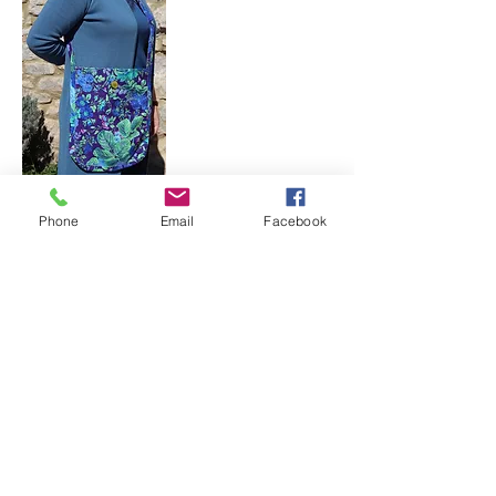
Phone
Email
Facebook
Photos en bas de gauche et de droite :
sacs besaces souples réversibles
avec un coton imprimé floral et
boutons ivoire végétal.
Photo ci-contre en bas : boutons ivoire
végétal.